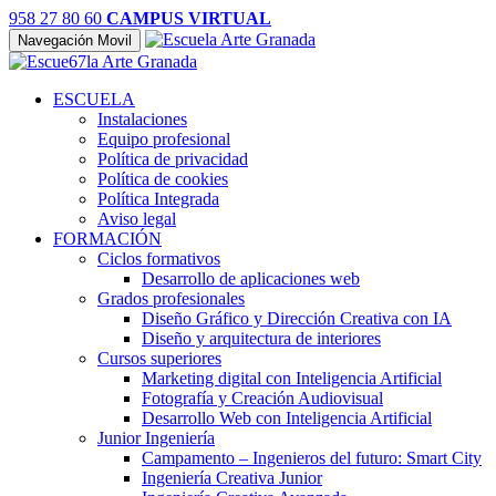
958 27 80 60
CAMPUS VIRTUAL
Navegación Movil
ESCUELA
Instalaciones
Equipo profesional
Política de privacidad
Política de cookies
Política Integrada
Aviso legal
FORMACIÓN
Ciclos formativos
Desarrollo de aplicaciones web
Grados profesionales
Diseño Gráfico y Dirección Creativa con IA
Diseño y arquitectura de interiores
Cursos superiores
Marketing digital con Inteligencia Artificial
Fotografía y Creación Audiovisual
Desarrollo Web con Inteligencia Artificial
Junior Ingeniería
Campamento – Ingenieros del futuro: Smart City
Ingeniería Creativa Junior