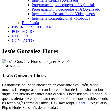
Ingeniería Creativa Avanzada
Programación, videojuegos e IA (Inicial)
Programación, videojuegos e IA (Avanzado)
Ingeniería de Desarrollo de Videojuegos
Ingeniería Computacional y Robótica
Bonificada
INSERCIÓN LABORAL
PORTFOLIO
NOTICIAS
CONTACTO
Jesús González Flores
17-02-2022
Jesús González Flores
La industria online se encuentra en constante evolución, y son
muchas las empresas que con la aceleración de la transformación
digital han abierto vacantes para cubrir sus necesidades. Es por ello
que las ofertas de empleo han crecido de forma considerable, siendo
las tecnologías como el Html5, Css, Javascript,
ReactJS
, AngularJS,
Php o NodeJS las más demandadas.