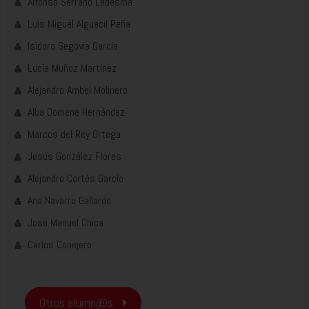
Alfonso Serrano Ledesma
Luis Miguel Alguacil Peña
Isidoro Segovia García
Lucía Muñoz Martínez
Alejandro Ambel Molinero
Alba Domene Hernández
Marcos del Rey Ortega
Jesús González Flores
Alejandro Cortés García
Ana Navarro Gallardo
José Manuel Chica
Carlos Conejero
Otros alumn@s