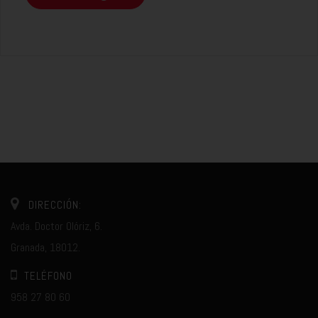
DIRECCIÓN:
Avda. Doctor Olóriz, 6.
Granada, 18012.
TELÉFONO
958 27 80 60