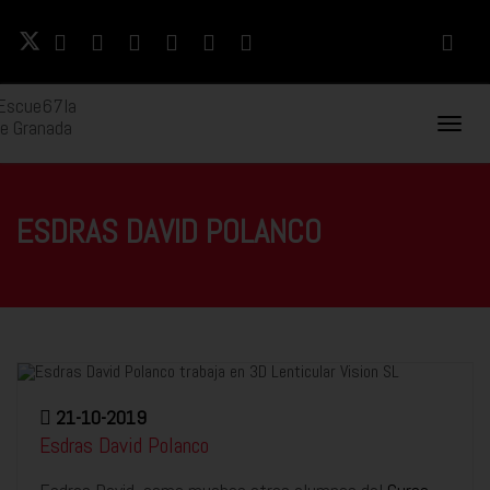
Naveg
Movil
ESDRAS DAVID POLANCO
21-10-2019
Esdras David Polanco