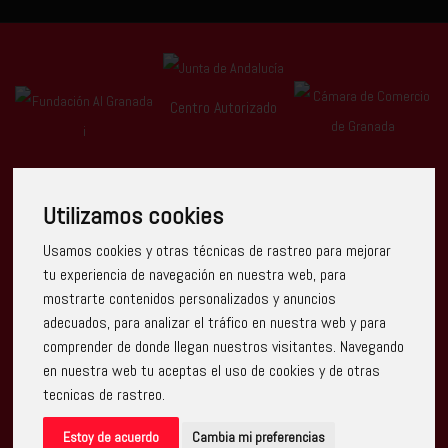
Centro Autorizado
Utilizamos cookies
Usamos cookies y otras técnicas de rastreo para mejorar
Escuela Arte Granada ha recibido una ayuda de la Unión
tu experiencia de navegación en nuestra web, para
Europea con cargo al Programa Operativo FEDER de Andalucía
mostrarte contenidos personalizados y anuncios
2014-2020, financiada como parte de la respuesta de la Unión
a la pandemia de COVID-19 (REACT-UE), para compensar el
adecuados, para analizar el tráfico en nuestra web y para
sobrecoste energético de gas natural y/o electricidad a pymes
comprender de donde llegan nuestros visitantes. Navegando
y autónomos especialmente afectados por el incremento de
los precios del gas natural y la electricidad provocados por el
en nuestra web tu aceptas el uso de cookies y de otras
impacto de la guerra de agresión de Rusia contra Ucrania.
tecnicas de rastreo.
Estoy de acuerdo
Cambia mi preferencias