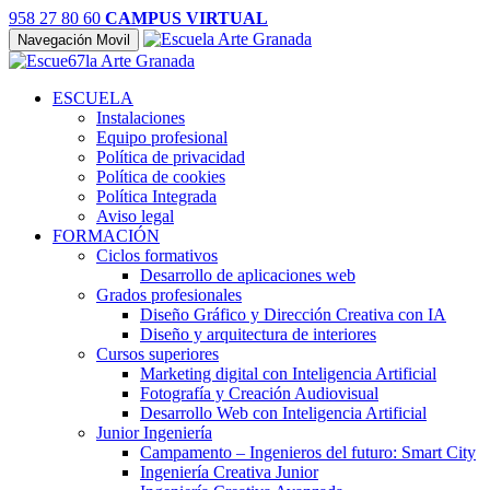
958 27 80 60
CAMPUS VIRTUAL
Navegación Movil
ESCUELA
Instalaciones
Equipo profesional
Política de privacidad
Política de cookies
Política Integrada
Aviso legal
FORMACIÓN
Ciclos formativos
Desarrollo de aplicaciones web
Grados profesionales
Diseño Gráfico y Dirección Creativa con IA
Diseño y arquitectura de interiores
Cursos superiores
Marketing digital con Inteligencia Artificial
Fotografía y Creación Audiovisual
Desarrollo Web con Inteligencia Artificial
Junior Ingeniería
Campamento – Ingenieros del futuro: Smart City
Ingeniería Creativa Junior