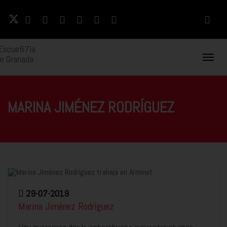
Naveg
Movil
MARINA JIMÉNEZ RODRÍGUEZ
29-07-2019
Marina Jiménez Rodríguez