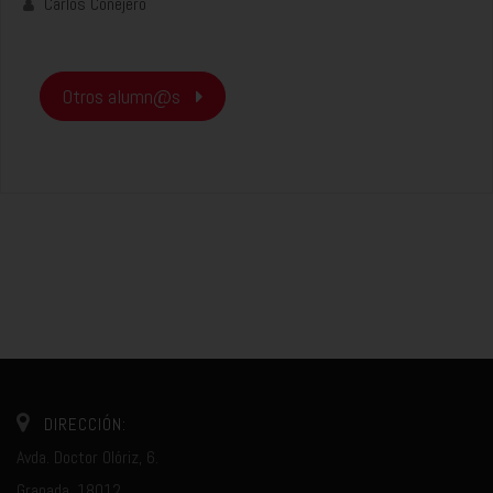
Carlos Conejero
Otros alumn@s
DIRECCIÓN:
Avda. Doctor Olóriz, 6.
Granada, 18012.