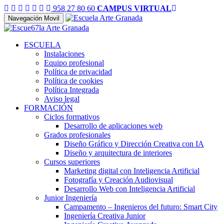
958 27 80 60
CAMPUS VIRTUAL
Navegación Movil
ESCUELA
Instalaciones
Equipo profesional
Política de privacidad
Política de cookies
Política Integrada
Aviso legal
FORMACIÓN
Ciclos formativos
Desarrollo de aplicaciones web
Grados profesionales
Diseño Gráfico y Dirección Creativa con IA
Diseño y arquitectura de interiores
Cursos superiores
Marketing digital con Inteligencia Artificial
Fotografía y Creación Audiovisual
Desarrollo Web con Inteligencia Artificial
Junior Ingeniería
Campamento – Ingenieros del futuro: Smart City
Ingeniería Creativa Junior