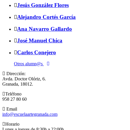
Jesús González Flores
Alejandro Cortés García
Ana Navarro Gallardo
José Manuel Chica
Carlos Conejero
Otros alumn@s
Dirección:
Avda. Doctor Olóriz, 6.
Granada, 18012.
Teléfono
958 27 80 60
Email
info@escuelaartegranada.com
Horario
Lunes a jueves de 8:30h a 22:00h