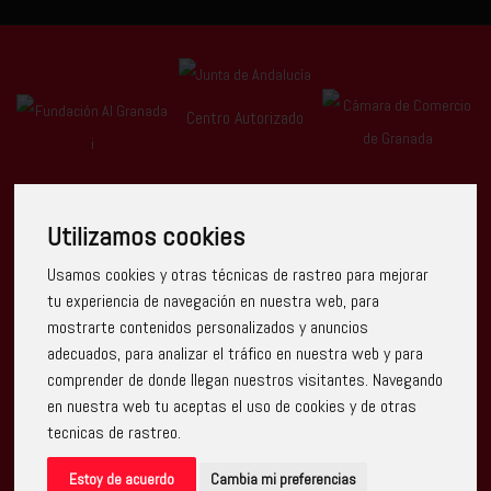
Centro Autorizado
Utilizamos cookies
Usamos cookies y otras técnicas de rastreo para mejorar
Escuela Arte Granada ha recibido una ayuda de la Unión
tu experiencia de navegación en nuestra web, para
Europea con cargo al Programa Operativo FEDER de Andalucía
mostrarte contenidos personalizados y anuncios
2014-2020, financiada como parte de la respuesta de la Unión
a la pandemia de COVID-19 (REACT-UE), para compensar el
adecuados, para analizar el tráfico en nuestra web y para
sobrecoste energético de gas natural y/o electricidad a pymes
comprender de donde llegan nuestros visitantes. Navegando
y autónomos especialmente afectados por el incremento de
los precios del gas natural y la electricidad provocados por el
en nuestra web tu aceptas el uso de cookies y de otras
impacto de la guerra de agresión de Rusia contra Ucrania.
tecnicas de rastreo.
Estoy de acuerdo
Cambia mi preferencias