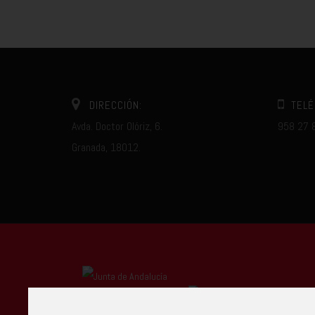
DIRECCIÓN:
TELÉ
Avda. Doctor Olóriz, 6.
958 27 
Granada, 18012.
Centro Autorizado