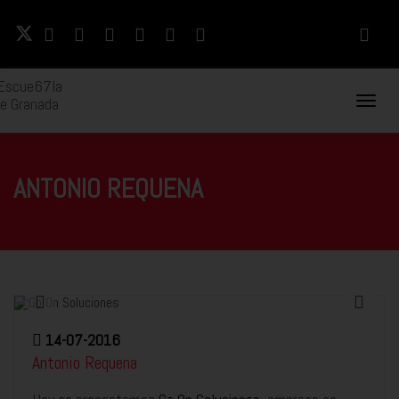
Naveg
Movil
ANTONIO REQUENA
14-07-2016
Antonio Requena