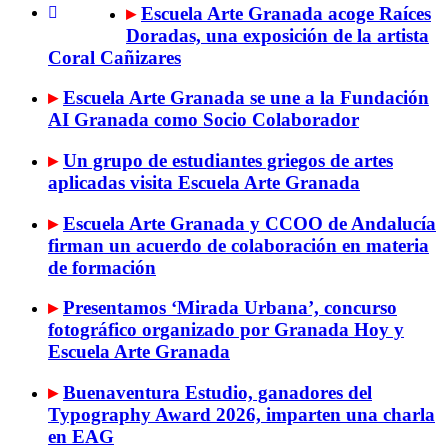
▸
Escuela Arte Granada acoge Raíces
Doradas, una exposición de la artista
Coral Cañizares
▸
Escuela Arte Granada se une a la Fundación
AI Granada como Socio Colaborador
▸
Un grupo de estudiantes griegos de artes
aplicadas visita Escuela Arte Granada
▸
Escuela Arte Granada y CCOO de Andalucía
firman un acuerdo de colaboración en materia
de formación
▸
Presentamos ‘Mirada Urbana’, concurso
fotográfico organizado por Granada Hoy y
Escuela Arte Granada
▸
Buenaventura Estudio, ganadores del
Typography Award 2026, imparten una charla
en EAG