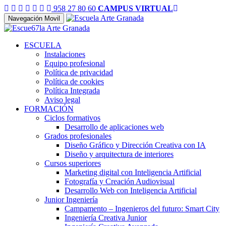
958 27 80 60
CAMPUS VIRTUAL
Navegación Movil
ESCUELA
Instalaciones
Equipo profesional
Política de privacidad
Política de cookies
Política Integrada
Aviso legal
FORMACIÓN
Ciclos formativos
Desarrollo de aplicaciones web
Grados profesionales
Diseño Gráfico y Dirección Creativa con IA
Diseño y arquitectura de interiores
Cursos superiores
Marketing digital con Inteligencia Artificial
Fotografía y Creación Audiovisual
Desarrollo Web con Inteligencia Artificial
Junior Ingeniería
Campamento – Ingenieros del futuro: Smart City
Ingeniería Creativa Junior