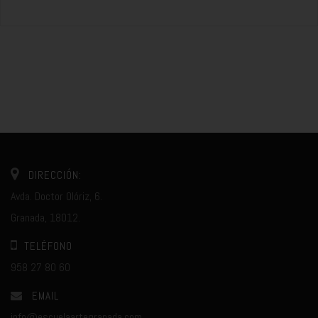
DIRECCIÓN:
Avda. Doctor Olóriz, 6.
Granada, 18012.
TELÉFONO
958 27 80 60
EMAIL
info@escuelaartegranada.com