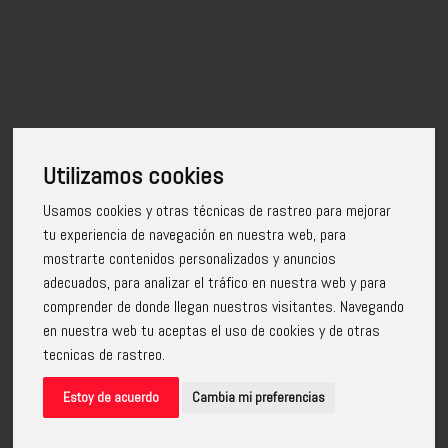
Deseo recibir información sobre las actividades y cursos de EAG
Enviar
Utilizamos cookies
Usamos cookies y otras técnicas de rastreo para mejorar
CONTACTO
tu experiencia de navegación en nuestra web, para
mostrarte contenidos personalizados y anuncios
Avda. Doctor Olóriz 6, 18012, Granada
adecuados, para analizar el tráfico en nuestra web y para
958 27 80 60
comprender de donde llegan nuestros visitantes. Navegando
info@escuelaartegranada.com
en nuestra web tu aceptas el uso de cookies y de otras
tecnicas de rastreo.
REDES SOCIALES
Estoy de acuerdo
Cambia mi preferencias