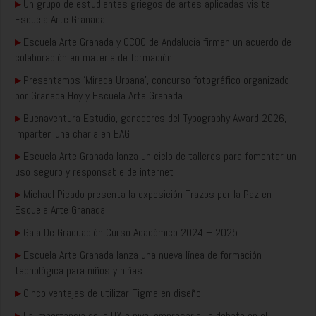
▸
Un grupo de estudiantes griegos de artes aplicadas visita
Escuela Arte Granada
▸
Escuela Arte Granada y CCOO de Andalucía firman un acuerdo de
colaboración en materia de formación
▸
Presentamos ‘Mirada Urbana’, concurso fotográfico organizado
por Granada Hoy y Escuela Arte Granada
▸
Buenaventura Estudio, ganadores del Typography Award 2026,
imparten una charla en EAG
▸
Escuela Arte Granada lanza un ciclo de talleres para fomentar un
uso seguro y responsable de internet
▸
Michael Picado presenta la exposición Trazos por la Paz en
Escuela Arte Granada
▸
Gala De Graduación Curso Académico 2024 – 2025
▸
Escuela Arte Granada lanza una nueva línea de formación
tecnológica para niños y niñas
▸
Cinco ventajas de utilizar Figma en diseño
▸
La importancia de la UX a nivel empresarial, a debate en el