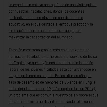
La experiencia estuvo acompañada de una visita guiada
por nuestras instalaciones, donde los docentes
profundizaron en las claves de nuestro modelo
educativo, en el que destaca el enfoque práctico y la
simulación de entornos reales de trabajo para
maximizar la capacitación del alumnado.
También mostraron gran interés en el programa de
Formación Tutelada en Empresas o el servicio de Bolsa
de Empleo, ya que según nos trasladaron la inserción
laboral de los jóvenes titulados está convirtiéndose en
un gran problema en su país. En los últimos años, la
tasa de desempleo de menores de 25 años en Hungría
no ha dejado de crecer (17,2% a septiembre de 2024).
Un problema que es común a nuestro país y sobre el que
debatimos abiertamente, intercambiando reflexiones