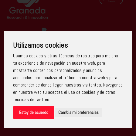
Utilizamos cookies
Escuela Arte Granada ha recibido una ayuda de la Unión
Usamos cookies y otras técnicas de rastreo para mejorar
Europea con cargo al Programa Operativo FEDER de
Andalucía 2014-2020, financiada como parte de la
tu experiencia de navegación en nuestra web, para
respuesta de la Unión a la pandemia de COVID-19
mostrarte contenidos personalizados y anuncios
(REACT-UE), para compensar el sobrecoste energético
de gas natural y/o electricidad a pymes y autónomos
adecuados, para analizar el tráfico en nuestra web y para
especialmente afectados por el incremento de los
comprender de donde llegan nuestros visitantes. Navegando
precios del gas natural y la electricidad provocados por el
impacto de la guerra de agresión de Rusia contra
en nuestra web tu aceptas el uso de cookies y de otras
Ucrania.
tecnicas de rastreo.
Estoy de acuerdo
Cambia mi preferencias