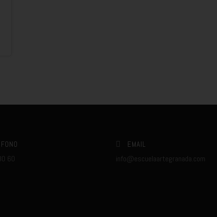
ÉFONO
EMAIL
80 60
info@escuelaartegranada.com