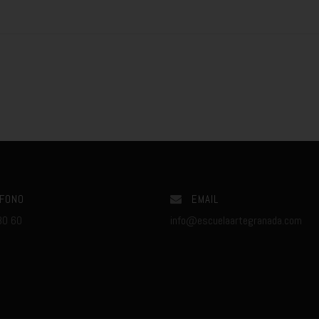
FONO
EMAIL
80 60
info@escuelaartegranada.com