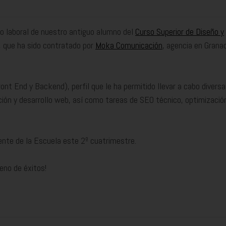
o laboral de nuestro antiguo alumno del
Curso Superior de Diseño y
 que ha sido contratado por
Moka Comunicación
, agencia en Grana
nt End y Backend), perfil que le ha permitido llevar a cabo divers
ón y desarrollo web, así como tareas de SEO técnico, optimizació
ente de la Escuela este 2º cuatrimestre.
eno de éxitos!