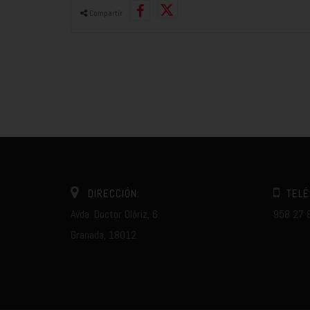
Compartir
DIRECCIÓN:
TELÉ
Avda. Doctor Olóriz, 6.
958 27 
Granada, 18012.