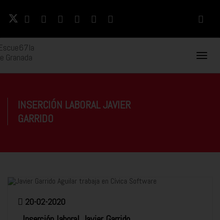
Naveg
Movil
INSERCIÓN LABORAL JAVIER
GARRIDO
20-02-2020
Inserción laboral Javier Garrido