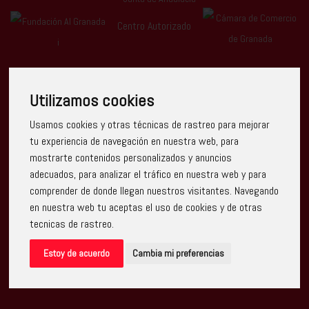
Centro Autorizado
Utilizamos cookies
Usamos cookies y otras técnicas de rastreo para mejorar
Escuela Arte Granada ha recibido una ayuda de la Unión
tu experiencia de navegación en nuestra web, para
Europea con cargo al Programa Operativo FEDER de Andalucía
mostrarte contenidos personalizados y anuncios
2014-2020, financiada como parte de la respuesta de la Unión
a la pandemia de COVID-19 (REACT-UE), para compensar el
adecuados, para analizar el tráfico en nuestra web y para
sobrecoste energético de gas natural y/o electricidad a pymes
comprender de donde llegan nuestros visitantes. Navegando
y autónomos especialmente afectados por el incremento de
los precios del gas natural y la electricidad provocados por el
en nuestra web tu aceptas el uso de cookies y de otras
impacto de la guerra de agresión de Rusia contra Ucrania.
tecnicas de rastreo.
Estoy de acuerdo
Cambia mi preferencias