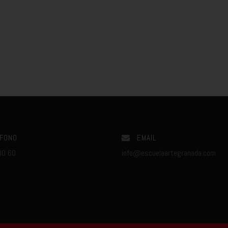
FONO
EMAIL
80 60
info@escuelaartegranada.com