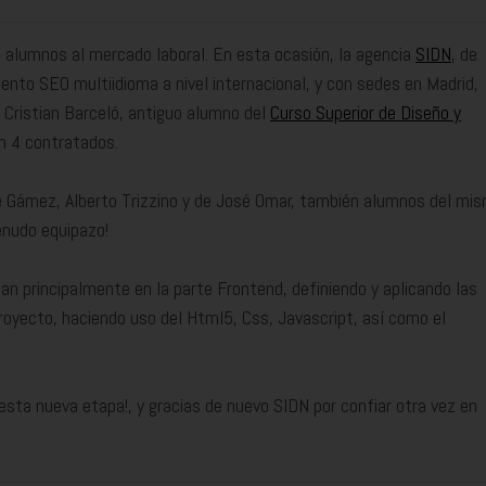
s alumnos al mercado laboral. En esta ocasión, la agencia
SIDN
, de
iento SEO multiidioma a nivel internacional, y con sedes en Madrid,
 Cristian Barceló, antiguo alumno del
Curso Superior de Diseño y
van 4 contratados.
é Gámez, Alberto Trizzino y de José Omar, también alumnos del mi
enudo equipazo!
zan principalmente en la parte Frontend, definiendo y aplicando las
oyecto, haciendo uso del Html5, Css, Javascript, así como el
sta nueva etapa!, y gracias de nuevo SIDN por confiar otra vez en