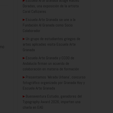
▸
Escuela Arte Granada acoge Raíces
Doradas, una exposición de la artista
Coral Cañizares
▸
Escuela Arte Granada se une a la
Fundación AI Granada como Socio
Colaborador
▸
Un grupo de estudiantes griegos de
artes aplicadas visita Escuela Arte
smo
Granada
▸
Escuela Arte Granada y CCOO de
Andalucía firman un acuerdo de
colaboración en materia de formación
▸
Presentamos ‘Mirada Urbana’, concurso
fotográfico organizado por Granada Hoy y
Escuela Arte Granada
▸
Buenaventura Estudio, ganadores del
Typography Award 2026, imparten una
charla en EAG