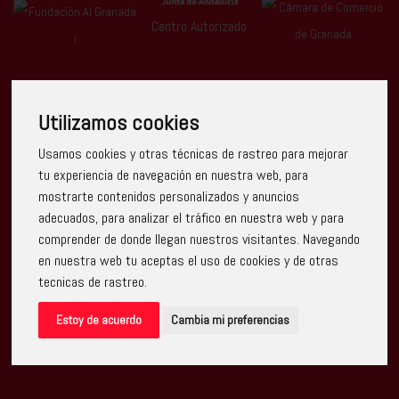
Centro Autorizado
Utilizamos cookies
Usamos cookies y otras técnicas de rastreo para mejorar
Escuela Arte Granada ha recibido una ayuda de la Unión
tu experiencia de navegación en nuestra web, para
Europea con cargo al Programa Operativo FEDER de Andalucía
mostrarte contenidos personalizados y anuncios
2014-2020, financiada como parte de la respuesta de la Unión
a la pandemia de COVID-19 (REACT-UE), para compensar el
adecuados, para analizar el tráfico en nuestra web y para
sobrecoste energético de gas natural y/o electricidad a pymes
comprender de donde llegan nuestros visitantes. Navegando
y autónomos especialmente afectados por el incremento de
los precios del gas natural y la electricidad provocados por el
en nuestra web tu aceptas el uso de cookies y de otras
impacto de la guerra de agresión de Rusia contra Ucrania.
tecnicas de rastreo.
Estoy de acuerdo
Cambia mi preferencias