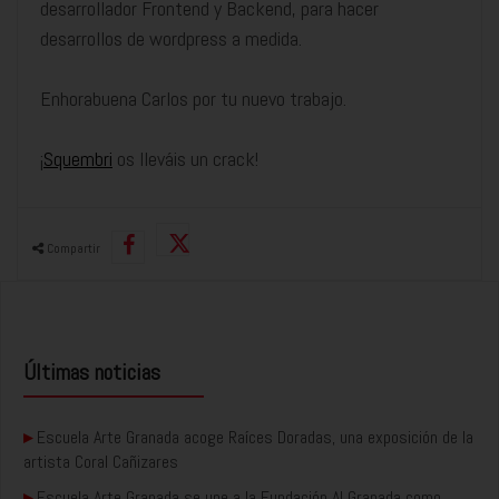
desarrollador Frontend y Backend, para hacer
desarrollos de wordpress a medida.
Enhorabuena Carlos por tu nuevo trabajo.
¡
Squembri
os lleváis un crack!
Compartir
Últimas noticias
▸
Escuela Arte Granada acoge Raíces Doradas, una exposición de la
artista Coral Cañizares
▸
Escuela Arte Granada se une a la Fundación AI Granada como