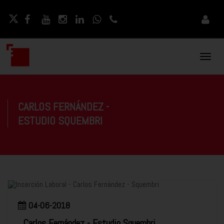
Naveg
Movil
CARLOS FERNÁNDEZ -
ESTUDIO SQUEMBRI
04-06-2018
Carlos Fernández - Estudio Squembri