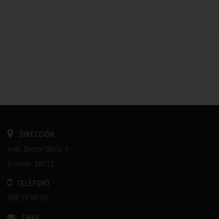
DIRECCIÓN:
Avda. Doctor Olóriz, 6.
Granada, 18012.
TELÉFONO
958 27 80 60
EMAIL