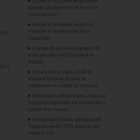
▸
Escuela Arte Granada acoge Raíces
Doradas, una exposición de la artista
Coral Cañizares
▸
Escuela Arte Granada se une a la
Fundación AI Granada como Socio
ital
Colaborador
▸
Un grupo de estudiantes griegos de
artes aplicadas visita Escuela Arte
Granada
web a
▸
Escuela Arte Granada y CCOO de
Andalucía firman un acuerdo de
colaboración en materia de formación
▸
Presentamos ‘Mirada Urbana’, concurso
fotográfico organizado por Granada Hoy y
Escuela Arte Granada
▸
Buenaventura Estudio, ganadores del
Typography Award 2026, imparten una
charla en EAG