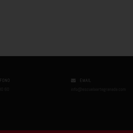
FONO
EMAIL
80 60
info@escuelaartegranada.com