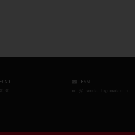
FONO
EMAIL
80 60
info@escuelaartegranada.com