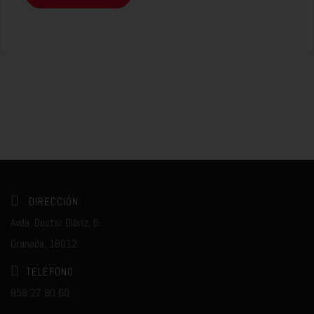
DIRECCIÓN:
Avda. Doctor Olóriz, 6.
Granada, 18012.
TELÉFONO
958 27 80 60