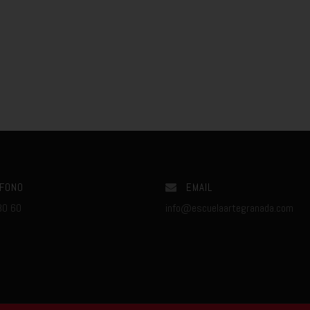
FONO
EMAIL
80 60
info@escuelaartegranada.com