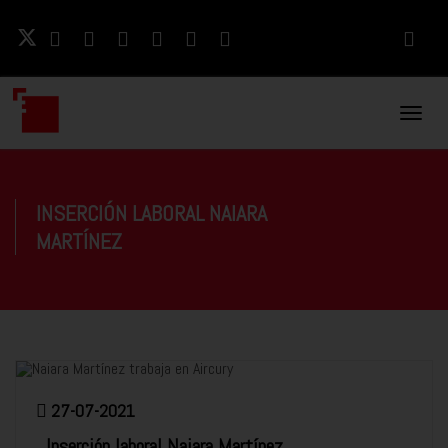
Naveg
Movil
INSERCIÓN LABORAL NAIARA
MARTÍNEZ
27-07-2021
Inserción laboral Naiara Martínez