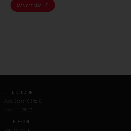
Más noticias
DIRECCIÓN:
Avda. Doctor Olóriz, 6.
Granada, 18012.
TELÉFONO
958 27 80 60