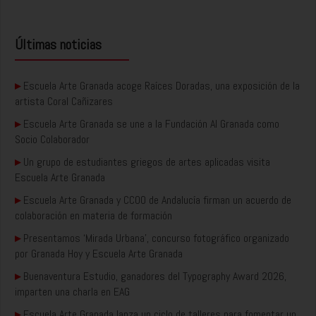
Últimas noticias
▸
Escuela Arte Granada acoge Raíces Doradas, una exposición de la
artista Coral Cañizares
▸
Escuela Arte Granada se une a la Fundación AI Granada como
Socio Colaborador
▸
Un grupo de estudiantes griegos de artes aplicadas visita
Escuela Arte Granada
▸
Escuela Arte Granada y CCOO de Andalucía firman un acuerdo de
colaboración en materia de formación
▸
Presentamos ‘Mirada Urbana’, concurso fotográfico organizado
por Granada Hoy y Escuela Arte Granada
▸
Buenaventura Estudio, ganadores del Typography Award 2026,
imparten una charla en EAG
▸
Escuela Arte Granada lanza un ciclo de talleres para fomentar un