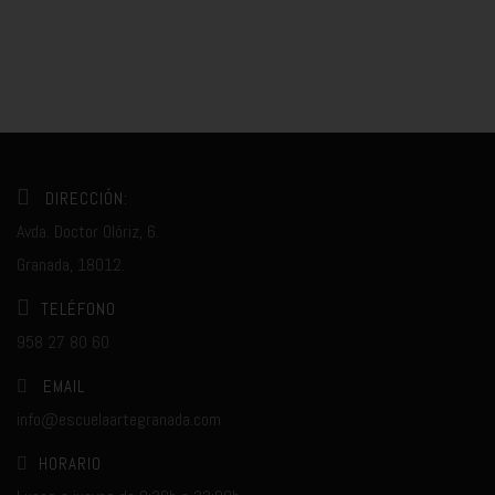
DIRECCIÓN:
Avda. Doctor Olóriz, 6.
Granada, 18012.
TELÉFONO
958 27 80 60
EMAIL
info@escuelaartegranada.com
HORARIO