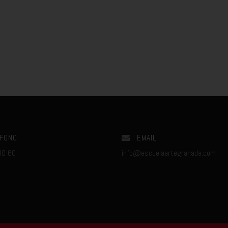
FONO
EMAIL
80 60
info@escuelaartegranada.com