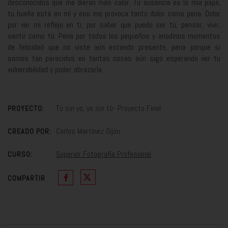
desconocidos que me dieron más calor. Tu ausencia es la mía papá,
tu huella está en mí y eso me provoca tanto dolor como pena. Dolor
por ver mi reflejo en ti, por saber que puedo ser tú, pensar, vivir,
sentir como tú. Pena por todos los pequeños y anodinos momentos
de felicidad que no viste aún estando presente, pena porque si
somos tan parecidos en tantas cosas aún sigo esperando ver tu
vulnerabilidad y poder abrazarla.
Tú sin yo, yo sin tú- Proyecto Final
PROYECTO:
Carlos Martínez Gijón
CREADO POR:
Superior Fotografía Profesional
CURSO:
COMPARTIR