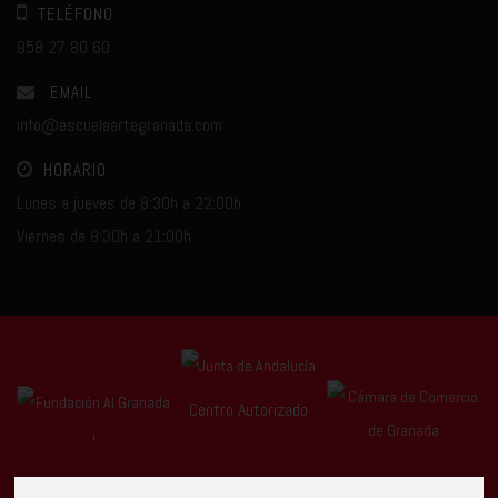
TELÉFONO
958 27 80 60
EMAIL
info@escuelaartegranada.com
HORARIO
Lunes a jueves de 8:30h a 22:00h
Viernes de 8:30h a 21:00h
Centro Autorizado