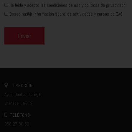
He leído y acepto las
condiciones de uso
y
políticas de privacidad
*
Deseo recibir información sobre las actividades y cursos de EAG
Enviar
DIRECCIÓN:
Avda. Doctor Olóriz, 6.
Granada, 18012.
TELÉFONO
958 27 80 60