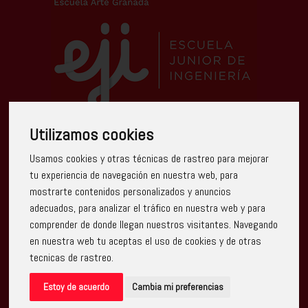
Utilizamos cookies
Escuela Arte Granada ha recibido una ayuda de la Unión
Usamos cookies y otras técnicas de rastreo para mejorar
Europea con cargo al Programa Operativo FEDER de
Andalucía 2014-2020, financiada como parte de la
tu experiencia de navegación en nuestra web, para
respuesta de la Unión a la pandemia de COVID-19
mostrarte contenidos personalizados y anuncios
(REACT-UE), para compensar el sobrecoste energético
de gas natural y/o electricidad a pymes y autónomos
adecuados, para analizar el tráfico en nuestra web y para
especialmente afectados por el incremento de los
comprender de donde llegan nuestros visitantes. Navegando
precios del gas natural y la electricidad provocados por el
impacto de la guerra de agresión de Rusia contra
en nuestra web tu aceptas el uso de cookies y de otras
Ucrania.
tecnicas de rastreo.
Estoy de acuerdo
Cambia mi preferencias