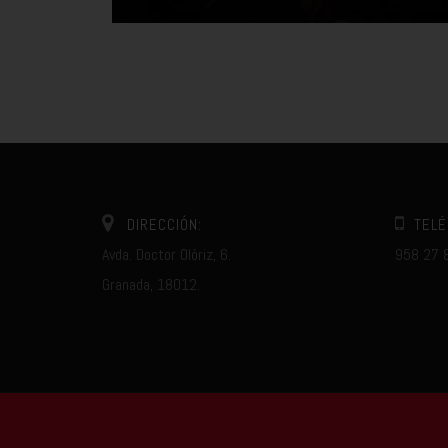
DIRECCIÓN:
TELÉ
Avda. Doctor Olóriz, 6.
958 27 
Granada, 18012.