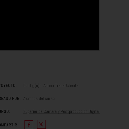
Contig(u)o. Adrian TreceOchenta
ROYECTO:
Alumnos del curso
READO POR:
Superior de Cámara y Postproducción Digital
URSO:
OMPARTIR