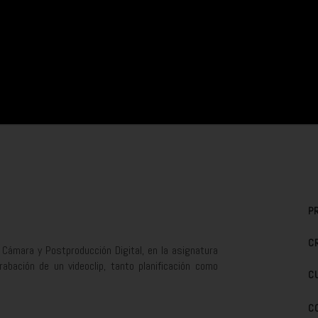
P
C
 Cámara y Postproducción Digital, en la asignatura
bación de un videoclip, tanto planificación como
C
C