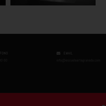
FONO
EMAIL
80 60
info@escuelaartegranada.com