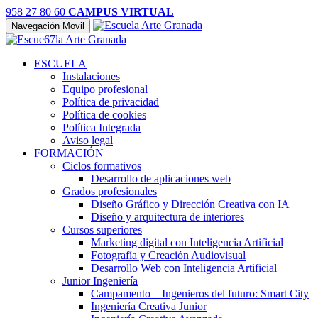
958 27 80 60
CAMPUS VIRTUAL
Navegación Movil
ESCUELA
Instalaciones
Equipo profesional
Política de privacidad
Política de cookies
Política Integrada
Aviso legal
FORMACIÓN
Ciclos formativos
Desarrollo de aplicaciones web
Grados profesionales
Diseño Gráfico y Dirección Creativa con IA
Diseño y arquitectura de interiores
Cursos superiores
Marketing digital con Inteligencia Artificial
Fotografía y Creación Audiovisual
Desarrollo Web con Inteligencia Artificial
Junior Ingeniería
Campamento – Ingenieros del futuro: Smart City
Ingeniería Creativa Junior