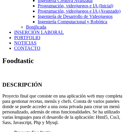
Ingeniería Creativa Avanzada
Programación, videojuegos e IA (Inicial)
Programación, videojuegos e IA (Avanzado)
Ingeniería de Desarrollo de Videojuegos
Ingeniería Computacional y Robótica
Bonificada
INSERCIÓN LABORAL
PORTFOLIO
NOTICIAS
CONTACTO
Foodtastic
DESCRIPCIÓN
Proyecto final que consiste en una aplicación web muy completa
para gestionar recetas, menús y chefs. Consta de varios paneles
donde se puede acceder a una zona privada para crear un menú
personalizado, además de otras funcionalidades. Se ha utilizado
varias lenguajes para el desarollo de la aplicación: Html5, Css3,
Sass, Javascript, Php y Mysql.