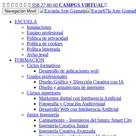
958 27 80 60
CAMPUS VIRTUAL
Navegación Movil
ESCUELA
Instalaciones
Equipo profesional
Política de privacidad
Política de cookies
Política Integrada
Aviso legal
FORMACIÓN
Ciclos formativos
Desarrollo de aplicaciones web
Grados profesionales
Diseño Gráfico y Dirección Creativa con IA
Diseño y arquitectura de interiores
Cursos superiores
Marketing digital con Inteligencia Artificial
Fotografía y Creación Audiovisual
Desarrollo Web con Inteligencia Artificial
Junior Ingeniería
Campamento – Ingenieros del futuro: Smart City
Ingeniería Creativa Junior
Ingeniería Creativa Avanzada