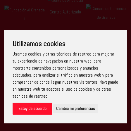
Centro Autorizado
Utilizamos cookies
Usamos cookies y otras técnicas de rastreo para mejorar
Escuela Arte Granada ha recibido una ayuda de la Unión
tu experiencia de navegación en nuestra web, para
Europea con cargo al Programa Operativo FEDER de Andalucía
mostrarte contenidos personalizados y anuncios
2014-2020, financiada como parte de la respuesta de la Unión
a la pandemia de COVID-19 (REACT-UE), para compensar el
adecuados, para analizar el tráfico en nuestra web y para
sobrecoste energético de gas natural y/o electricidad a pymes
comprender de donde llegan nuestros visitantes. Navegando
y autónomos especialmente afectados por el incremento de
los precios del gas natural y la electricidad provocados por el
en nuestra web tu aceptas el uso de cookies y de otras
impacto de la guerra de agresión de Rusia contra Ucrania.
tecnicas de rastreo.
Estoy de acuerdo
Cambia mi preferencias