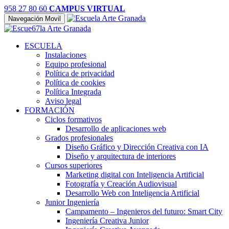
958 27 80 60
CAMPUS VIRTUAL
Navegación Movil
ESCUELA
Instalaciones
Equipo profesional
Política de privacidad
Política de cookies
Política Integrada
Aviso legal
FORMACIÓN
Ciclos formativos
Desarrollo de aplicaciones web
Grados profesionales
Diseño Gráfico y Dirección Creativa con IA
Diseño y arquitectura de interiores
Cursos superiores
Marketing digital con Inteligencia Artificial
Fotografía y Creación Audiovisual
Desarrollo Web con Inteligencia Artificial
Junior Ingeniería
Campamento – Ingenieros del futuro: Smart City
Ingeniería Creativa Junior