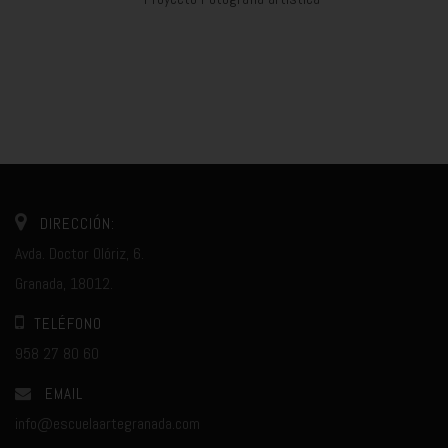
DIRECCIÓN:
Avda. Doctor Olóriz, 6.
Granada, 18012.
TELÉFONO
958 27 80 60
EMAIL
info@escuelaartegranada.com