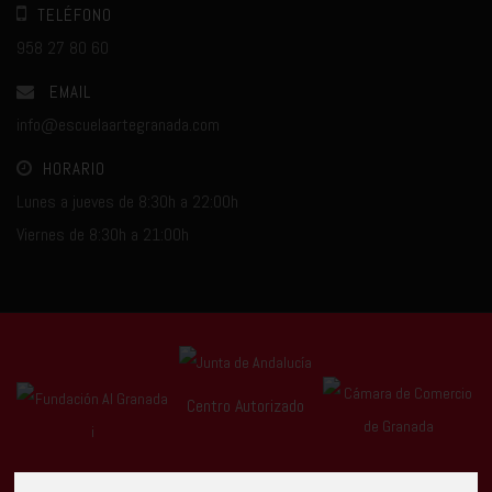
TELÉFONO
958 27 80 60
EMAIL
info@escuelaartegranada.com
HORARIO
Lunes a jueves de 8:30h a 22:00h
Viernes de 8:30h a 21:00h
Centro Autorizado