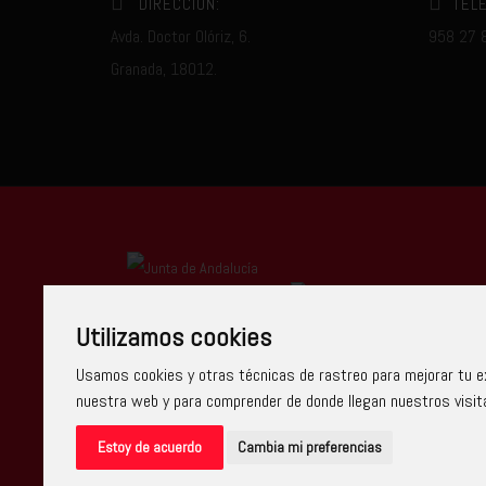
DIRECCIÓN:
TEL
Avda. Doctor Olóriz, 6.
958 27 
Granada, 18012.
Centro Autorizado
Utilizamos cookies
Usamos cookies y otras técnicas de rastreo para mejorar tu ex
nuestra web y para comprender de donde llegan nuestros visit
Escuela Arte Granada ha recibido una ayuda de la
2014-2020, financiada como parte de la respuest
Estoy de acuerdo
Cambia mi preferencias
sobrecoste energético de gas natural y/o electri
de los precios del gas natural y la electricidad pr