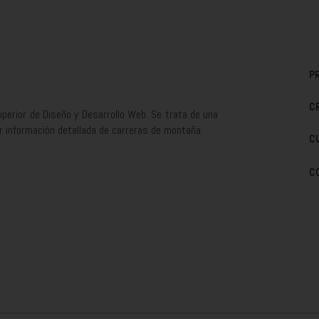
P
C
uperior de Diseño y Desarrollo Web. Se trata de una
r información detallada de carreras de montaña.
C
C