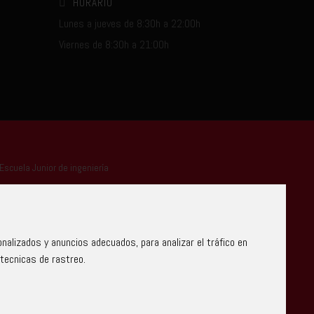
HORARIO
Lunes a jueves de 8:30h a 22:00h
Viernes de 8:30h a 21:00h
alizados y anuncios adecuados, para analizar el tráfico en
tecnicas de rastreo.