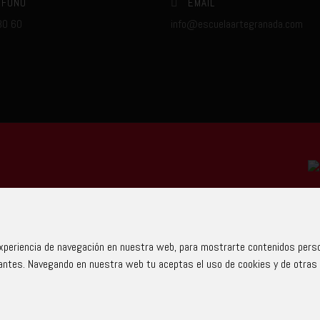
ÉFONO
EMAIL
80 60
info@escuelaartegranada.com
periencia de navegación en nuestra web, para mostrarte contenidos person
antes. Navegando en nuestra web tu aceptas el uso de cookies y de otras 
 Unión Europea con cargo al Programa Operativo FEDER de Andalucía
a de la Unión a la pandemia de COVID-19 (REACT-UE), para compensar el
cidad a pymes y autónomos especialmente afectados por el incremento
ovocados por el impacto de la guerra de agresión de Rusia contra Ucrania.