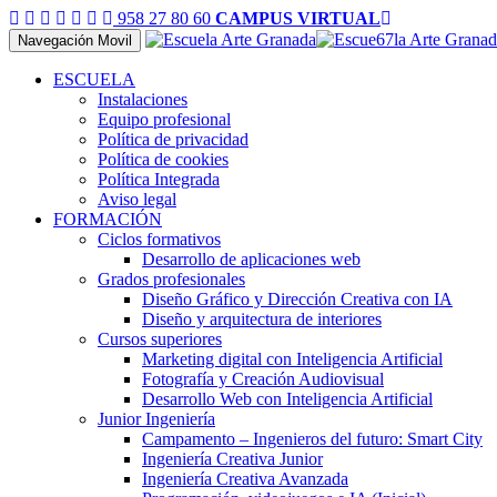
958 27 80 60
CAMPUS VIRTUAL
Navegación Movil
ESCUELA
Instalaciones
Equipo profesional
Política de privacidad
Política de cookies
Política Integrada
Aviso legal
FORMACIÓN
Ciclos formativos
Desarrollo de aplicaciones web
Grados profesionales
Diseño Gráfico y Dirección Creativa con IA
Diseño y arquitectura de interiores
Cursos superiores
Marketing digital con Inteligencia Artificial
Fotografía y Creación Audiovisual
Desarrollo Web con Inteligencia Artificial
Junior Ingeniería
Campamento – Ingenieros del futuro: Smart City
Ingeniería Creativa Junior
Ingeniería Creativa Avanzada