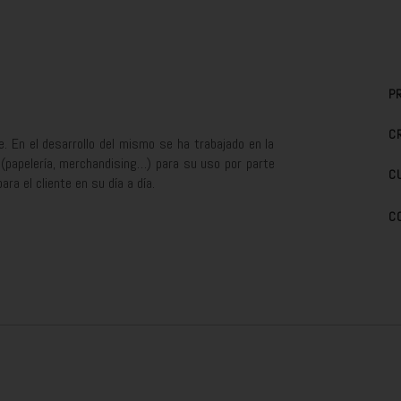
P
C
e. En el desarrollo del mismo se ha trabajado en la
s (papelería, merchandising…) para su uso por parte
C
ra el cliente en su día a día.
C