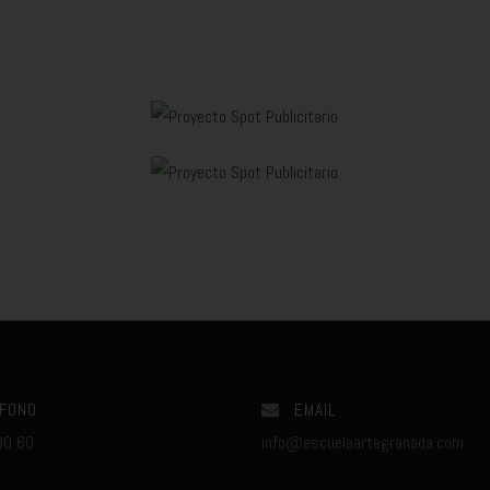
FONO
EMAIL
80 60
info@escuelaartegranada.com