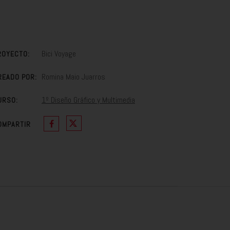
Bici Voyage
ROYECTO:
Romina Maio Juarros
READO POR:
1º Diseño Gráfico y Multimedia
URSO:
OMPARTIR