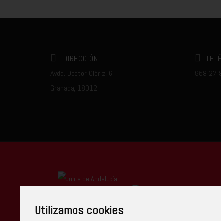
DIRECCIÓN:
TEL
Avda. Doctor Olóriz, 6.
958 27 
Granada, 18012.
Centro Autorizado
Utilizamos cookies