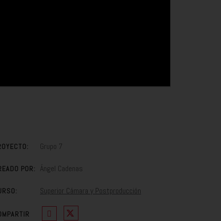
Grupo 7
ROYECTO:
Ángel Cadenas
READO POR:
Superior Cámara y Postproducción
URSO:
OMPARTIR