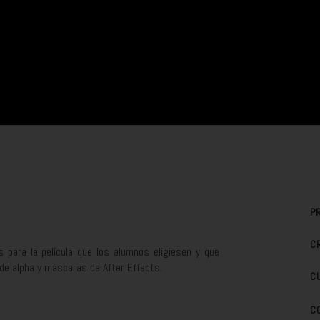
P
C
s para la película que los alumnos eligiesen y que
de alpha y máscaras de After Effects.
C
C