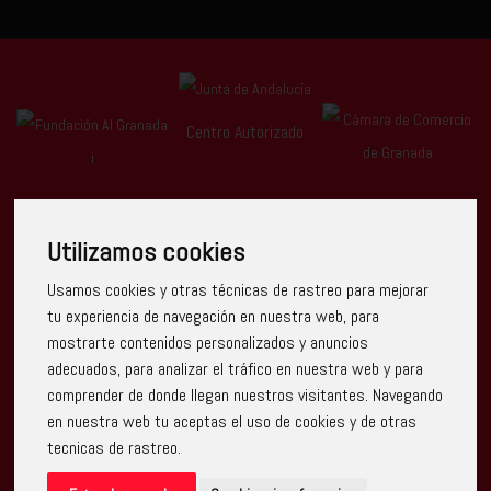
Centro Autorizado
Utilizamos cookies
Usamos cookies y otras técnicas de rastreo para mejorar
Escuela Arte Granada ha recibido una ayuda de la Unión
tu experiencia de navegación en nuestra web, para
Europea con cargo al Programa Operativo FEDER de Andalucía
mostrarte contenidos personalizados y anuncios
2014-2020, financiada como parte de la respuesta de la Unión
a la pandemia de COVID-19 (REACT-UE), para compensar el
adecuados, para analizar el tráfico en nuestra web y para
sobrecoste energético de gas natural y/o electricidad a pymes
comprender de donde llegan nuestros visitantes. Navegando
y autónomos especialmente afectados por el incremento de
los precios del gas natural y la electricidad provocados por el
en nuestra web tu aceptas el uso de cookies y de otras
impacto de la guerra de agresión de Rusia contra Ucrania.
tecnicas de rastreo.