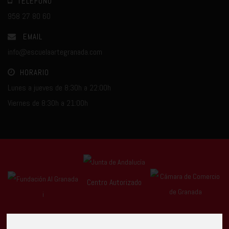
TELÉFONO
958 27 80 60
EMAIL
info@escuelaartegranada.com
HORARIO
Lunes a jueves de 8:30h a 22:00h
Viernes de 8:30h a 21:00h
Centro Autorizado