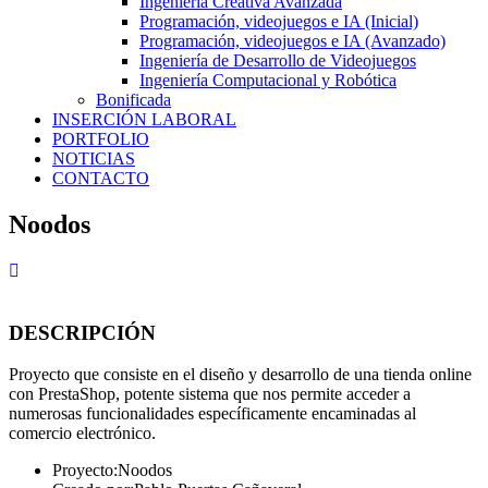
Ingeniería Creativa Avanzada
Programación, videojuegos e IA (Inicial)
Programación, videojuegos e IA (Avanzado)
Ingeniería de Desarrollo de Videojuegos
Ingeniería Computacional y Robótica
Bonificada
INSERCIÓN LABORAL
PORTFOLIO
NOTICIAS
CONTACTO
Noodos
DESCRIPCIÓN
Proyecto que consiste en el diseño y desarrollo de una tienda online
con PrestaShop, potente sistema que nos permite acceder a
numerosas funcionalidades específicamente encaminadas al
comercio electrónico.
Proyecto:
Noodos