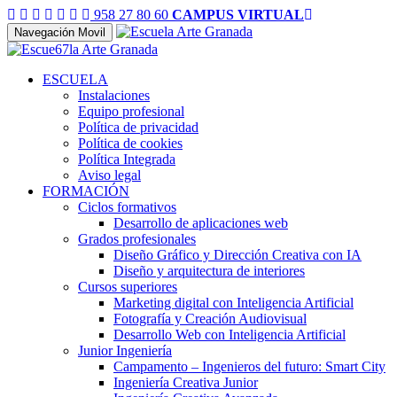
958 27 80 60
CAMPUS VIRTUAL
Navegación Movil
ESCUELA
Instalaciones
Equipo profesional
Política de privacidad
Política de cookies
Política Integrada
Aviso legal
FORMACIÓN
Ciclos formativos
Desarrollo de aplicaciones web
Grados profesionales
Diseño Gráfico y Dirección Creativa con IA
Diseño y arquitectura de interiores
Cursos superiores
Marketing digital con Inteligencia Artificial
Fotografía y Creación Audiovisual
Desarrollo Web con Inteligencia Artificial
Junior Ingeniería
Campamento – Ingenieros del futuro: Smart City
Ingeniería Creativa Junior