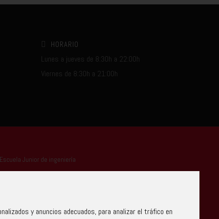
HORARIO
Lunes a jueves de 8:30h a 22:00h
Viernes de 8:30h a 21:00h
alizados y anuncios adecuados, para analizar el tráfico en