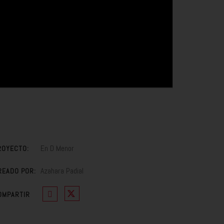
En D Menor
ROYECTO:
Azahara Padial
READO POR:
OMPARTIR