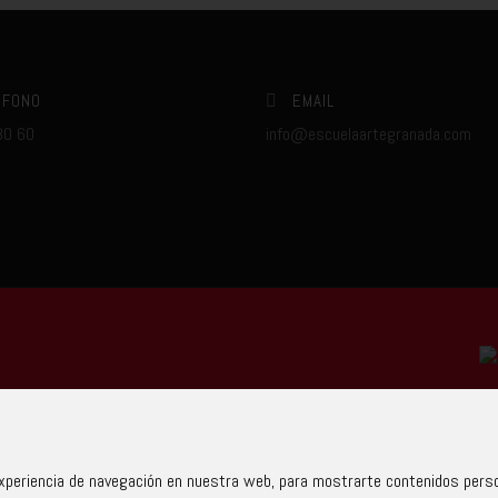
ÉFONO
EMAIL
80 60
info@escuelaartegranada.com
periencia de navegación en nuestra web, para mostrarte contenidos person