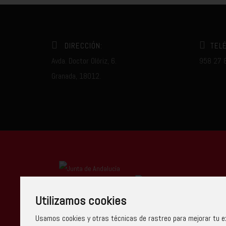
DIRECCIÓN:
TEL
Avda. Doctor Olóriz, 6.
958 27 
Granada, 18012.
Centro Autorizado
Utilizamos cookies
Usamos cookies y otras técnicas de rastreo para mejorar tu ex