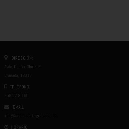
DIRECCIÓN:
Avda. Doctor Olóriz, 6.
Granada, 18012.
TELÉFONO
958 27 80 60
EMAIL
info@escuelaartegranada.com
HORARIO