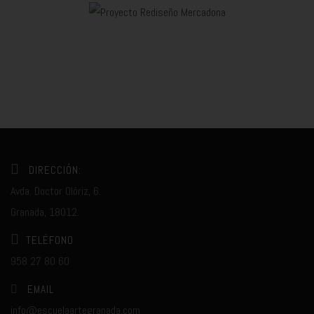
DIRECCIÓN:
Avda. Doctor Olóriz, 6.
Granada, 18012.
TELÉFONO
958 27 80 60
EMAIL
info@escuelaartegranada.com