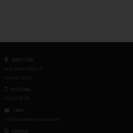
DIRECCIÓN:
Avda. Doctor Olóriz, 6.
Granada, 18012.
TELÉFONO
958 27 80 60
EMAIL
info@escuelaartegranada.com
HORARIO