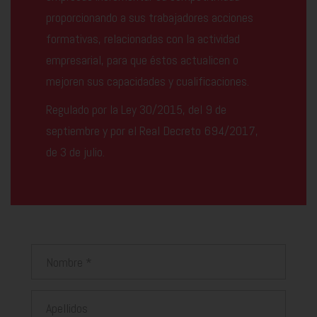
proporcionando a sus trabajadores acciones
formativas, relacionadas con la actividad
empresarial, para que éstos actualicen o
mejoren sus capacidades y cualificaciones.
Regulado por la Ley 30/2015, del 9 de
septiembre y por el Real Decreto 694/2017,
de 3 de julio.
Nombre
Apellidos