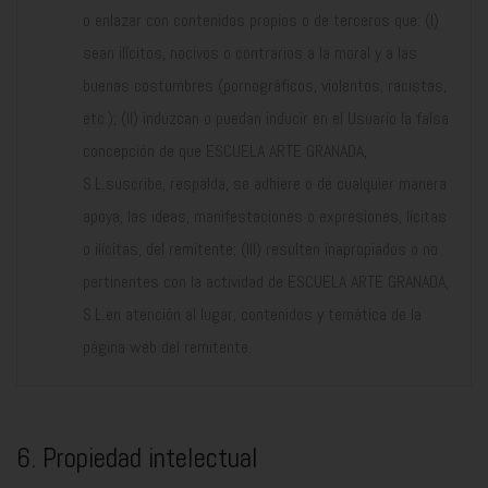
o enlazar con contenidos propios o de terceros que: (I)
sean ilícitos, nocivos o contrarios a la moral y a las
buenas costumbres (pornográficos, violentos, racistas,
etc.); (II) induzcan o puedan inducir en el Usuario la falsa
concepción de que ESCUELA ARTE GRANADA,
S.L.suscribe, respalda, se adhiere o de cualquier manera
apoya, las ideas, manifestaciones o expresiones, lícitas
o ilícitas, del remitente; (III) resulten inapropiados o no
pertinentes con la actividad de ESCUELA ARTE GRANADA,
S.L.en atención al lugar, contenidos y temática de la
página web del remitente.
6. Propiedad intelectual