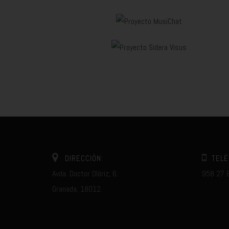
DIRECCIÓN:
TELÉ
Avda. Doctor Olóriz, 6.
958 27 
Granada, 18012.