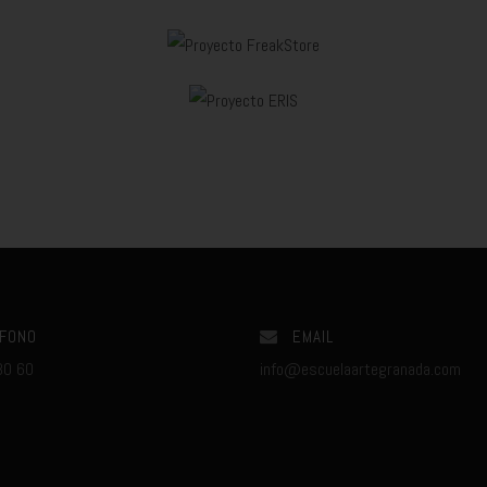
FONO
EMAIL
80 60
info@escuelaartegranada.com